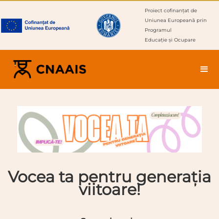
Proiect cofinanțat de
Uniunea Europeană prin
Programul
Educație și Ocupare
Vocea ta pentru generația
viitoare!