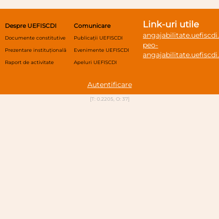
Link-uri utile
Despre UEFISCDI
Comunicare
angajabilitate.uefiscdi
Documente constitutive
Publicații UEFISCDI
peo-
Prezentare instituțională
Evenimente UEFISCDI
angajabilitate.uefiscdi
Raport de activitate
Apeluri UEFISCDI
Autentificare
[T: 0.2205, O: 37]